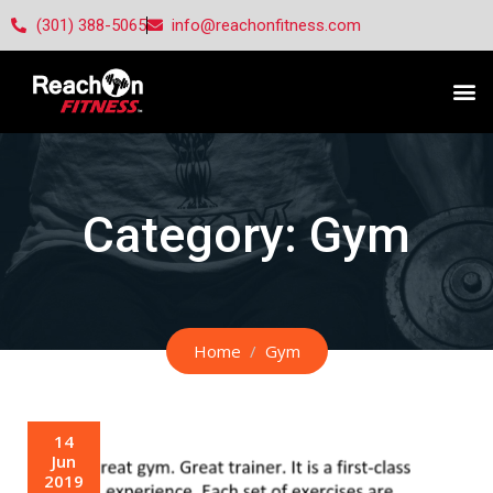
(301) 388-5065
info@reachonfitness.com
Category:
Gym
Home
Gym
14
Jun
2019