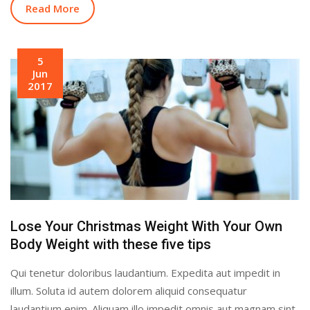
Read More
5
Jun
2017
Lose Your Christmas Weight With Your Own
Body Weight with these five tips
Qui tenetur doloribus laudantium. Expedita aut impedit in
illum. Soluta id autem dolorem aliquid consequatur
laudantium enim. Aliquam illo impedit omnis aut magnam sint