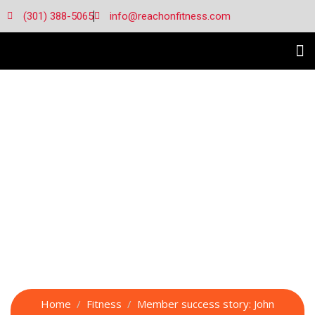
(301) 388-5065
info@reachonfitness.com
Member success
story: John shares
his transformation
story
Home
Fitness
Member success story: John