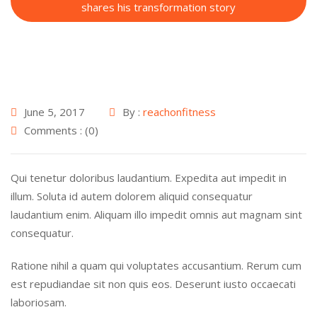
shares his transformation story
June 5, 2017
By :
reachonfitness
Comments : (0)
Qui tenetur doloribus laudantium. Expedita aut impedit in
illum. Soluta id autem dolorem aliquid consequatur
laudantium enim. Aliquam illo impedit omnis aut magnam sint
consequatur.
Ratione nihil a quam qui voluptates accusantium. Rerum cum
est repudiandae sit non quis eos. Deserunt iusto occaecati
laboriosam.